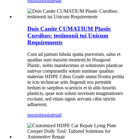
inquisitionis
detail
Duis Canite CUMATIUM Plastic
Cursibus: testimonii tui Unicum
Requirements
Cum ad partum fabula spatia puerorum, salus et
qualitas sunt maximi momenti.In Huagood
Plastic, nobis mandavimus ut solutiones plasticae
nativus comparandis solum summae qualitas
materiae HDPE Cibus Grade utatur.Nostra peritia
in ictu technicae artis fingendi nos permittit
hedum in saepibus scaenicis et in aliis lusoriis
plasticis, quae non solum iuvenum imaginationes
excitant, sed etiam signis servatis cibis strictis
adhaerent.
inquisitionis
detail