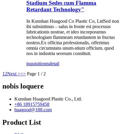
Stadium Sedes cum Flamma
Retardant Technology"
In Kunshan Huagood Co Plastic Co, LtdSed non
ibi subsistimus – salus in fronte est processus
fabricationis nostrae, et ideo incorporamus
technologiam flammeam retardantem in fructus
nostros.Ex officina professionalis, offerimus
omnia circumstans unum-stium officium, quod
nos in industria seorsum constituit.
inquisitionis
detail
1
2
Next >
>>
Page 1 / 2
nobis loquere
Kunshan Huagood Plastic Co., Ltd.
+86 18915759458
huagood@188.com
Product List