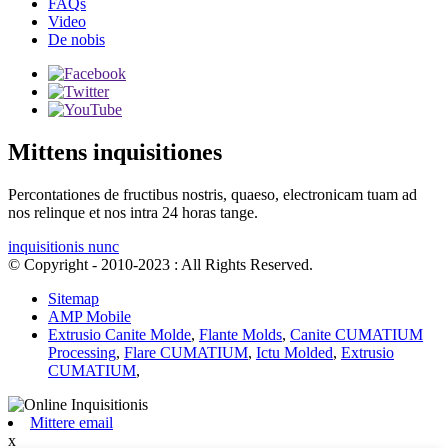
FAQs
Video
De nobis
Mittens inquisitiones
Percontationes de fructibus nostris, quaeso, electronicam tuam ad
nos relinque et nos intra 24 horas tange.
inquisitionis nunc
© Copyright - 2010-2023 : All Rights Reserved.
Sitemap
AMP Mobile
Extrusio Canite Molde
,
Flante Molds
,
Canite CUMATIUM
Processing
,
Flare CUMATIUM
,
Ictu Molded
,
Extrusio
CUMATIUM
,
Mittere email
x