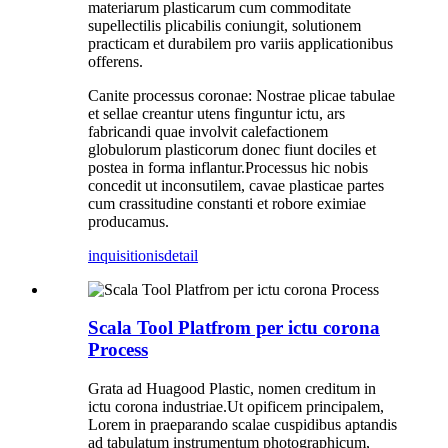
materiarum plasticarum cum commoditate
supellectilis plicabilis coniungit, solutionem
practicam et durabilem pro variis applicationibus
offerens.
Canite processus coronae: Nostrae plicae tabulae
et sellae creantur utens finguntur ictu, ars
fabricandi quae involvit calefactionem
globulorum plasticorum donec fiunt dociles et
postea in forma inflantur.Processus hic nobis
concedit ut inconsutilem, cavae plasticae partes
cum crassitudine constanti et robore eximiae
producamus.
inquisitionis
detail
Scala Tool Platfrom per ictu corona
Process
Grata ad Huagood Plastic, nomen creditum in
ictu corona industriae.Ut opificem principalem,
Lorem in praeparando scalae cuspidibus aptandis
ad tabulatum instrumentum photographicum,