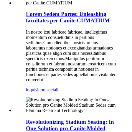
Lorem Sedem Partes: Unleashing
facultates per Canite CUMATIUM
In nostro ictu fabricae fabricae, intellegimus
momentum consuetudinis in partibus
sedilibus.Cum clientibus nostris arctius
laboramus notiones et excogitandas armationes
plasticas quae align cum suis necessitatibus
specificis exercemus.Manipulus peritorum
consiliorum et fabrum nostrarum creatricem cum
peritia technica componit ut notiones in
functiones et partes sedes appellationis visibiliter
convertat.
inquisitionis
detail
Revolutionizing Stadium Seating: In
One-Solution pro Canite Molded