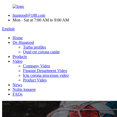
huagood@188.com
Mon - Sat at 7:00 AM to 9:00 AM
English
Home
De Huagood
Turba profiles
Quid est corona canite
Products
Video
Company Video
Fingunt Department Video
Ictu corona processus video
Product Video
News
Nobis loquere
FAQs