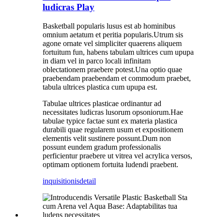
ludicras Play
Basketball popularis lusus est ab hominibus
omnium aetatum et peritia popularis.Utrum sis
agone ornate vel simpliciter quaerens aliquem
fortuitum fun, habens tabulam ultrices cum upupa
in diam vel in parco locali infinitam
oblectationem praebere potest.Una optio quae
praebendam praebendam et commodum praebet,
tabula ultrices plastica cum upupa est.
Tabulae ultrices plasticae ordinantur ad
necessitates ludicras lusorum opsoniorum.Hae
tabulae typice factae sunt ex materia plastica
durabili quae regularem usum et expositionem
elementis velit sustinere possunt.Dum non
possunt eundem gradum professionalis
perficientur praebere ut vitrea vel acrylica versos,
optimam optionem fortuita ludendi praebent.
inquisitionis
detail