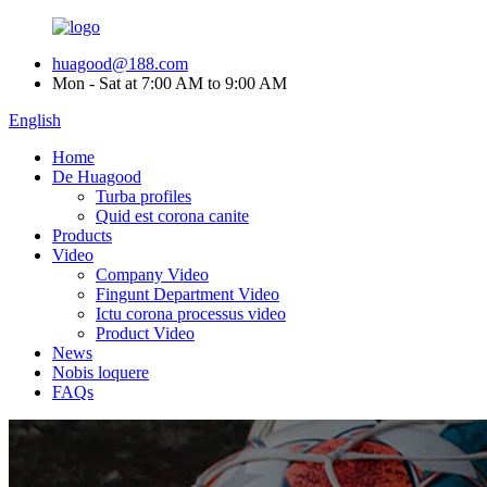
huagood@188.com
Mon - Sat at 7:00 AM to 9:00 AM
English
Home
De Huagood
Turba profiles
Quid est corona canite
Products
Video
Company Video
Fingunt Department Video
Ictu corona processus video
Product Video
News
Nobis loquere
FAQs