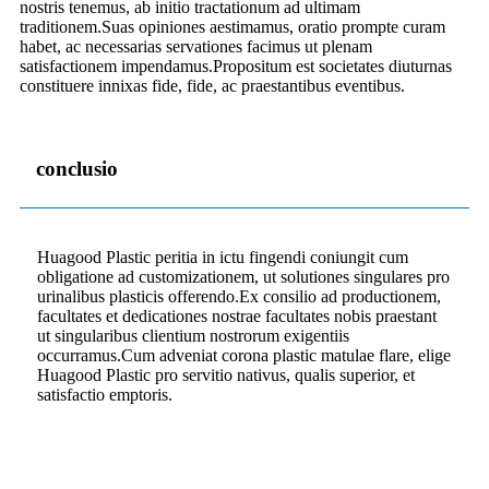
nostris tenemus, ab initio tractationum ad ultimam
traditionem.Suas opiniones aestimamus, oratio prompte curam
habet, ac necessarias servationes facimus ut plenam
satisfactionem impendamus.Propositum est societates diuturnas
constituere innixas fide, fide, ac praestantibus eventibus.
conclusio
Huagood Plastic peritia in ictu fingendi coniungit cum
obligatione ad customizationem, ut solutiones singulares pro
urinalibus plasticis offerendo.Ex consilio ad productionem,
facultates et dedicationes nostrae facultates nobis praestant
ut singularibus clientium nostrorum exigentiis
occurramus.Cum adveniat corona plastic matulae flare, elige
Huagood Plastic pro servitio nativus, qualis superior, et
satisfactio emptoris.