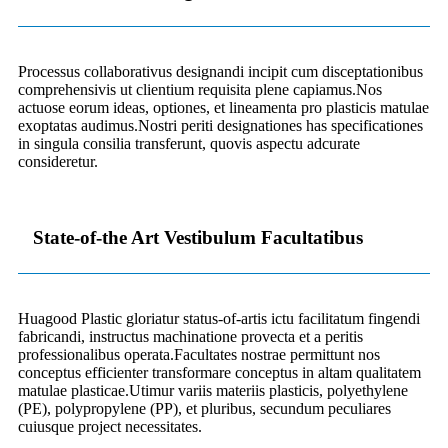
Processus collaborativus designandi incipit cum disceptationibus
comprehensivis ut clientium requisita plene capiamus.Nos
actuose eorum ideas, optiones, et lineamenta pro plasticis matulae
exoptatas audimus.Nostri periti designationes has specificationes
in singula consilia transferunt, quovis aspectu adcurate
consideretur.
State-of-the Art Vestibulum Facultatibus
Huagood Plastic gloriatur status-of-artis ictu facilitatum fingendi
fabricandi, instructus machinatione provecta et a peritis
professionalibus operata.Facultates nostrae permittunt nos
conceptus efficienter transformare conceptus in altam qualitatem
matulae plasticae.Utimur variis materiis plasticis, polyethylene
(PE), polypropylene (PP), et pluribus, secundum peculiares
cuiusque project necessitates.