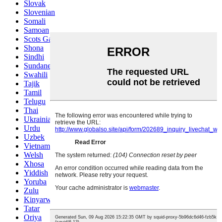
Slovak
Slovenian
Somali
Samoan
Scots Gaelic
Shona
Sindhi
Sundanese
Swahili
Tajik
Tamil
Telugu
Thai
Ukrainian
Urdu
Uzbek
Vietnamese
Welsh
Xhosa
Yiddish
Yoruba
Zulu
Kinyarwanda
Tatar
Oriya