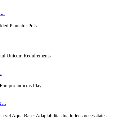
...
.
...