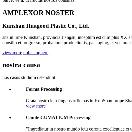
Salve, veni, ut fructus nostros consulas!
AMPLEXOR NOSTER
Kunshan Huagood Plastic Co., Ltd.
sita in urbe Kunshan, provincia Jiangsu, inceptum est cum plus XX an
consilio et progressu, probatione productionis, packaging, et vectur
view more
nobis loquere
nostra causa
nos casus studium ostendunt
Forma Processing
Grata nostro ictu fingens officinas in KunShan prope Sha
view more
Canite CUMATIUM Processing
"Ingrediatur in nostro mundo ictu corona excellentiae et 