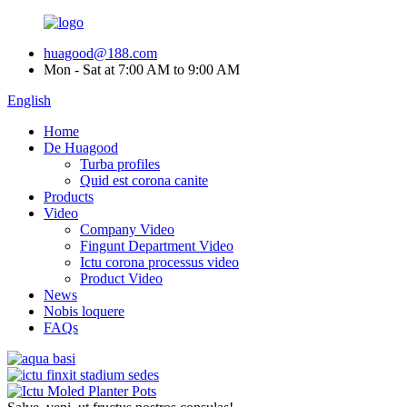
huagood@188.com
Mon - Sat at 7:00 AM to 9:00 AM
English
Home
De Huagood
Turba profiles
Quid est corona canite
Products
Video
Company Video
Fingunt Department Video
Ictu corona processus video
Product Video
News
Nobis loquere
FAQs