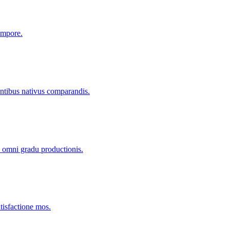
empore.
entibus nativus comparandis.
n omni gradu productionis.
isfactione mos.