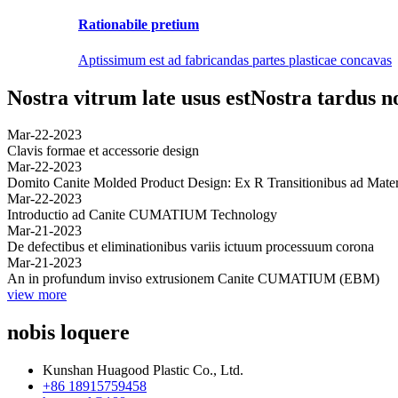
Rationabile pretium
Aptissimum est ad fabricandas partes plasticae concavas
Nostra vitrum late usus est
Nostra tardus no
Mar-22-2023
Clavis formae et accessorie design
Mar-22-2023
Domito Canite Molded Product Design: Ex R Transitionibus ad Materi
Mar-22-2023
Introductio ad Canite CUMATIUM Technology
Mar-21-2023
De defectibus et eliminationibus variis ictuum processuum corona
Mar-21-2023
An in profundum inviso extrusionem Canite CUMATIUM (EBM)
view more
nobis loquere
Kunshan Huagood Plastic Co., Ltd.
+86 18915759458